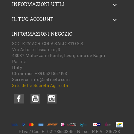
INFORMAZIONI UTILI

IL TUO ACCOUNT

INFORMAZIONI NEGOZIO
SOCIETA' AGRICOLA SALICETO S.S.
Via Arturo Toscanini, 3
43037 Mulazzano Ponte, Lesignano dé Bagni
Parma
Italy
Chiamaci:
+39 0521 857193
Scrivici:
info@saliceto.com
Sito della Società Agricola
Facebook
YouTube
Instagram
P.Iva / Cod. F. : 02178550345 - N. Iscr. R.E.A. : 216783