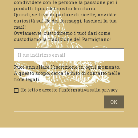
condividere con le persone la passione per i
prodotti tipici del nostro territorio.
Quindi, se ti va di parlare di ricette, novità e
curiosità sul Re dei formaggi, lasciaci la tua
mail!
Ovviamente, custodiremo i tuoi dati come
custodiamo la tradizione del Parmigiano!
Puoi annullare l'iscrizione in ogni momento.
A questo scopo, cerca le info di contatto nelle
note legali.
Ho letto e accetto l'informativa sulla privacy