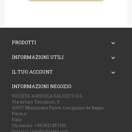
PRODOTTI

INFORMAZIONI UTILI

IL TUO ACCOUNT

INFORMAZIONI NEGOZIO
SOCIETA' AGRICOLA SALICETO S.S.
Via Arturo Toscanini, 3
43037 Mulazzano Ponte, Lesignano dé Bagni
Parma
Italy
Chiamaci:
+39 0521 857193
Scrivici:
info@saliceto.com