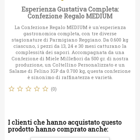
Esperienza Gustativa Completa:
Confezione Regalo MEDIUM
La Confezione Regalo MEDIUM è un'esperienza
gastronomica completa, con tre diverse
stagionature di Parmigiano Reggiano. Da 0.600 kg
ciascuno, i pezzi da 13, 24 e 30 mesi catturano la
complessità dei sapori. Accompagnata da una
Confezione di Miele Millefiori da 500 gr. di nostra
produzione, un Coltellino Personalizzato e un
Salame di Felino IGP da 0.700 kg, questa confezione
è sinonimo di raffinatezza e varietà.
star_border
star_border
star_border
star_border
star_border
(
0
)
I clienti che hanno acquistato questo
prodotto hanno comprato anche: