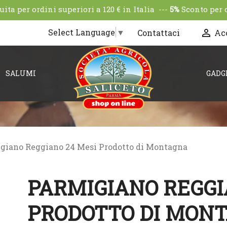
ta per ordini superiori a 120 € in Italia ---
5%
Sconto per 
Select Language
▼

Contattaci
Ac
SALUMI
GADG
giano Reggiano 24 Mesi Prodotto di Montagna
PARMIGIANO REGGI
PRODOTTO DI MON