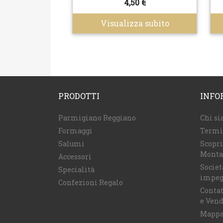
4,50 €
Visualizza subito
PRODOTTI
INFO
Parmigiano Reggiano
Chi s
Formaggi
Termin
Salumi
Scopri
Monta
Accessori
Societ
Specialità
impeg
Confezioni Regalo
Contat
e Ven
Mappa 