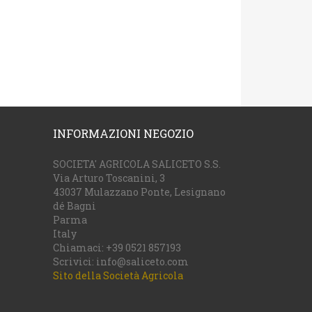
INFORMAZIONI NEGOZIO
SOCIETA' AGRICOLA SALICETO S.S.
Via Arturo Toscanini, 3
43037 Mulazzano Ponte, Lesignano
dé Bagni
Parma
Italy
Chiamaci:
+39 0521 857193
Scrivici:
info@saliceto.com
Sito della Società Agricola