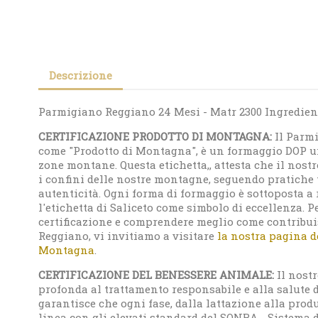
Descrizione
Parmigiano Reggiano 24 Mesi - Matr 2300 Ingredienti
CERTIFICAZIONE PRODOTTO DI MONTAGNA:
Il Parmi
come "Prodotto di Montagna", è un formaggio DOP uni
zone montane. Questa etichetta,, attesta che il nost
i confini delle nostre montagne, seguendo pratiche 
autenticità. Ogni forma di formaggio è sottoposta a r
l'etichetta di Saliceto come simbolo di eccellenza. P
certificazione e comprendere meglio come contribui
Reggiano, vi invitiamo a visitare
la nostra pagina d
Montagna
.
CERTIFICAZIONE DEL BENESSERE ANIMALE:
Il nostr
profonda al trattamento responsabile e alla salute d
garantisce che ogni fase, dalla lattazione alla produz
linea con gli elevati standard del SQNBA - Sistema 