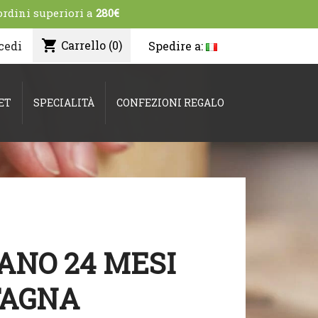
ordini superiori a
280€
shopping_cart
Carrello
(0)
Spedire a:
cedi
ET
SPECIALITÀ
CONFEZIONI REGALO
ANO 24 MESI
TAGNA