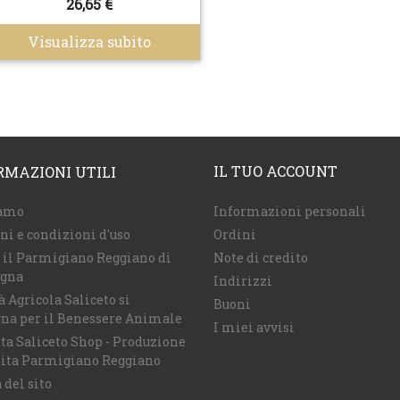
26,65 €
Visualizza subito
IL TUO ACCOUNT
RMAZIONI UTILI
iamo
Informazioni personali
i e condizioni d'uso
Ordini
 il Parmigiano Reggiano di
Note di credito
gna
Indirizzi
à Agricola Saliceto si
Buoni
na per il Benessere Animale
I miei avvisi
ta Saliceto Shop - Produzione
dita Parmigiano Reggiano
del sito