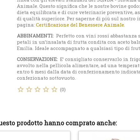
Animale. Questo significa che le nostre bovine godo
dieta equilibrata e di cure veterinarie preventive, 
di qualità superiore. Per saperne di più sul nostro i
pagina:
Certificazione del Benessere Animale
.
ABBINAMENTI:
Perfetto con vini rossi abbastanza s
petali in un’insalata di frutta condita con aceto b
Emilia. Ideale accompagnato a qualsiasi tipo di frut
CONSERVAZIONE:
E’ consigliato conservarlo in frigo
avvolto nella pellicola alimentare, ad una tempera
entro 6 mesi dalla data di confezionamento indicat
confezionato sottovuoto.
star_border
star_border
star_border
star_border
star_border
(
0
)
questo prodotto hanno comprato anche: