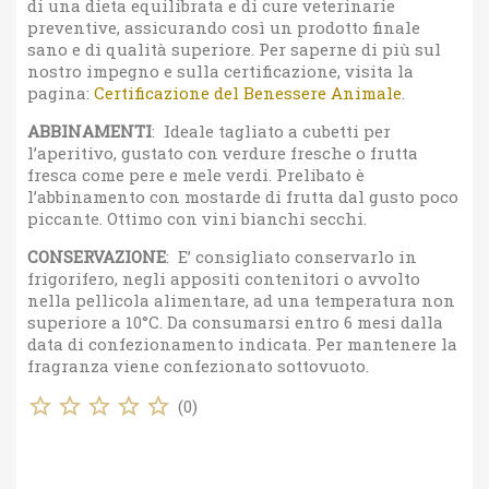
di una dieta equilibrata e di cure veterinarie
preventive, assicurando così un prodotto finale
sano e di qualità superiore. Per saperne di più sul
nostro impegno e sulla certificazione, visita la
pagina:
Certificazione del Benessere Animale
.
ABBINAMENTI
: Ideale tagliato a cubetti per
l’aperitivo, gustato con verdure fresche o frutta
fresca come pere e mele verdi. Prelibato è
l’abbinamento con mostarde di frutta dal gusto poco
piccante. Ottimo con vini bianchi secchi.
CONSERVAZIONE
: E’ consigliato conservarlo in
frigorifero, negli appositi contenitori o avvolto
nella pellicola alimentare, ad una temperatura non
superiore a 10°C. Da consumarsi entro 6 mesi dalla
data di confezionamento indicata. Per mantenere la
fragranza viene confezionato sottovuoto.
star_border
star_border
star_border
star_border
star_border
(
0
)